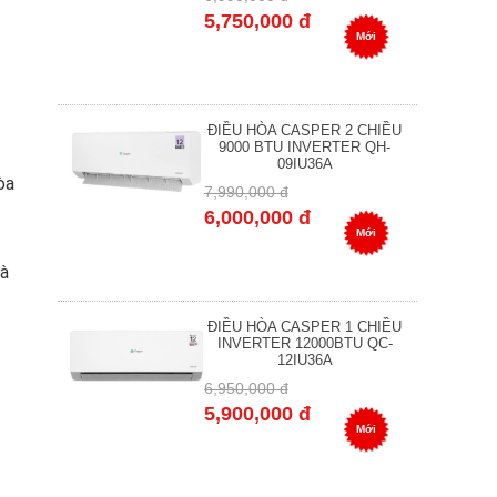
5,750,000 đ
Mới
ĐIỀU HÒA CASPER 2 CHIỀU
9000 BTU INVERTER QH-
09IU36A
òa
7,990,000 đ
6,000,000 đ
Mới
mà
ĐIỀU HÒA CASPER 1 CHIỀU
INVERTER 12000BTU QC-
12IU36A
6,950,000 đ
5,900,000 đ
Mới