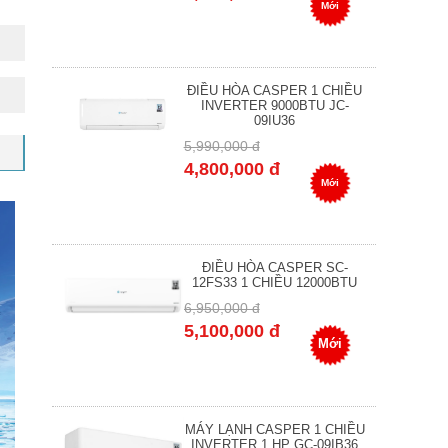
Mới
ĐIỀU HÒA CASPER 1 CHIỀU
INVERTER 9000BTU JC-
09IU36
5,990,000 đ
4,800,000 đ
Mới
ĐIỀU HÒA CASPER SC-
12FS33 1 CHIỀU 12000BTU
6,950,000 đ
5,100,000 đ
Mới
MÁY LẠNH CASPER 1 CHIỀU
INVERTER 1 HP GC-09IB36