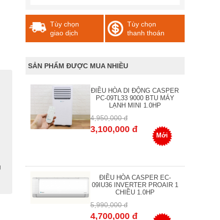
Tùy chọn
Tùy chọn
giao dịch
thanh thoán
SẢN PHẨM ĐƯỢC MUA NHIỀU
ĐIỀU HÒA DI ĐỘNG CASPER
PC-09TL33 9000 BTU MÁY
LẠNH MINI 1.0HP
4,950,000 đ
3,100,000 đ
Mới
g
ĐIỀU HÒA CASPER EC-
09IU36 INVERTER PROAIR 1
CHIỀU 1.0HP
5,990,000 đ
4,700,000 đ