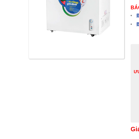
BÁ
B
B
ƯU
Gi