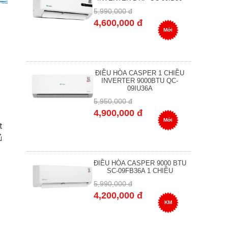
5,990,000 đ
4,600,000 đ
Mới
ĐIỀU HÒA CASPER 1 CHIỀU
INVERTER 9000BTU QC-
09IU36A
5,950,000 đ
4,900,000 đ
Mới
t
ủ
ĐIỀU HÒA CASPER 9000 BTU
SC-09FB36A 1 CHIỀU
5,990,000 đ
4,200,000 đ
KM