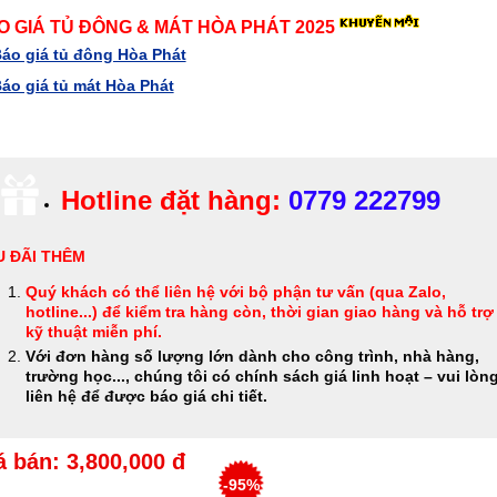
O GIÁ TỦ ĐÔNG & MÁT HÒA PHÁT 2025
áo giá tủ đông Hòa Phát
áo giá tủ mát Hòa Phát
Hotline đặt hàng:
0779 222799
 ĐÃI THÊM
Quý khách có thể
liên hệ với bộ phận tư vấn (qua Zalo,
hotline...) để kiểm tra hàng còn, thời gian giao hàng và hỗ trợ
kỹ thuật miễn phí
.
Với đơn hàng số lượng lớn dành cho công trình, nhà hàng,
trường học..., chúng tôi có chính sách giá linh hoạt – vui lòn
liên hệ để được báo giá chi tiết.
á bán: 3,800,000 đ
-95%