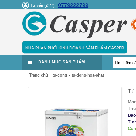
0779222799
Tư vấn (24/7) :
DANH MỤC SẢN PHẨM
Trang chủ
»
tu-dong
»
tu-dong-hoa-phat
Tủ
Mod
Thư
Bảo
Tìn
Còn