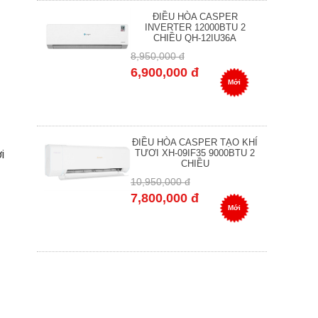
ĐIỀU HÒA CASPER
INVERTER 12000BTU 2
CHIỀU QH-12IU36A
8,950,000 đ
6,900,000 đ
Mới
ĐIỀU HÒA CASPER TẠO KHÍ
i
TƯƠI XH-09IF35 9000BTU 2
CHIỀU
10,950,000 đ
7,800,000 đ
Mới