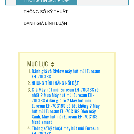
THÔNG TIN SẢN PHẨM
THÔNG SỐ KỸ THUẬT
ĐÁNH GIÁ BÌNH LUẬN
MỤC LỤC
Đánh giá và Riview máy hút mùi Eurosun
EH-70C18S
NHƯNG TÍNH NĂNG NỔI BẬT
Giá Máy hút mùi Eurosun EH-70C18S rẻ
nhất ? Mua Máy hút mùi Eurosun EH-
70C18S ở đâu giá rẻ ? Máy hút mùi
Eurosun EH-70C18S có tốt không ? Máy
hút mùi Eurosun EH-70C18S Điện máy
Xanh, Máy hút mùi Eurosun EH-70C18S
Merdiamart
Thông số kỹ thuật máy hút mùi Eurosun
EH-70C18S