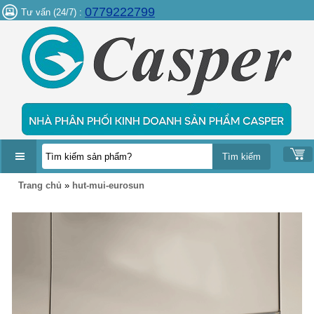
0779222799
Tư vấn (24/7) :
DANH
Trang chủ
»
hut-mui-eurosun
MỤC
SẢN
PHẨM