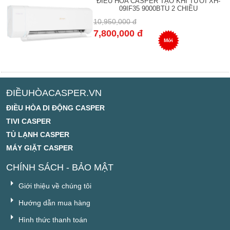
ĐIỀU HÒA CASPER TẠO KHÍ TƯƠI XH-
09IF35 9000BTU 2 CHIỀU
10,950,000 đ
7,800,000 đ
Mới
ĐIỀUHÒACASPER.VN
ĐIỀU HÒA DI ĐỘNG CASPER
TIVI CASPER
TỦ LẠNH CASPER
MÁY GIẶT CASPER
CHÍNH SÁCH - BẢO MẬT
Giới thiệu về chúng tôi
Hướng dẫn mua hàng
Hình thức thanh toán