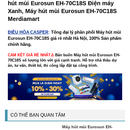
hút mùi Eurosun EH-70C18S Điện máy
Xanh, Máy hút mùi Eurosun EH-70C18S
Merdiamart
ĐIỀU HÒA CASPER
:
Tổng đại lý phân phối Máy hút mùi
Eurosun EH-70C18S giá rẻ nhất Hà Nội, 100% Sản phẩm
chính hãng.
CAM KẾT GIÁ RẺ NHẤT⚠️
Bán buôn Máy hút mùi Eurosun EH-
70C18S số lượng lớn với giá cạnh tranh. Hỗ trợ nhà thầu dự
án, tư vấn, thiết kế, thi công lắp đặt tại công trình.
CÓ THỂ BẠN QUAN TÂM
Máy hút mùi Eurosun EH-