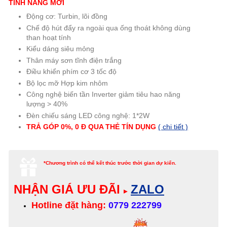
TÍNH NĂNG MỚI
Động cơ: Turbin, lõi đồng
Chế độ hút đẩy ra ngoài qua ống thoát không dùng
than hoạt tính
Kiểu dáng siêu mỏng
Thân máy sơn tĩnh điện trắng
Điều khiển phím cơ 3 tốc độ
Bộ lọc mỡ Hợp kim nhôm
Công nghệ biến tần Inverter giảm tiêu hao năng
lượng > 40%
Đèn chiếu sáng LED công nghệ: 1*2W
TRẢ GÓP 0%, 0 Đ QUA THẺ TÍN DỤNG
( chi tiết )
*Chương trình có thể kết thúc trước thời gian dự kiến.
NHẬN GIÁ ƯU ĐÃI
ZALO
▸
Hotline đặt hàng:
0779 222799