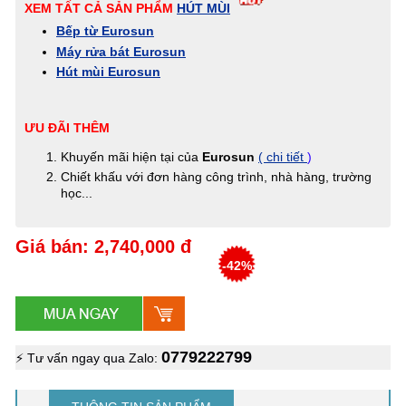
XEM TẤT CẢ SẢN PHẨM
HÚT MÙI
Bếp từ Eurosun
Máy rửa bát Eurosun
Hút mùi Eurosun
ƯU ĐÃI THÊM
Khuyến mãi hiện tại của
Eurosun
( chi tiết
)
Chiết khấu với đơn hàng công trình, nhà hàng, trường
học...
Giá bán: 2,740,000 đ
-42%
0779222799
⚡ Tư vấn ngay qua Zalo: