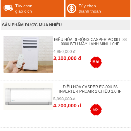
Tùy chọn
Tùy chọn
giao dịch
thanh thoán
SẢN PHẨM ĐƯỢC MUA NHIỀU
ĐIỀU HÒA DI ĐỘNG CASPER PC-09TL33
9000 BTU MÁY LẠNH MINI 1.0HP
4,950,000 đ
3,100,000 đ
Mới
ĐIỀU HÒA CASPER EC-09IU36
INVERTER PROAIR 1 CHIỀU 1.0HP
5,990,000 đ
4,700,000 đ
Mới