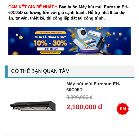
CAM KẾT GIÁ RẺ NHẤT⚠️
Bán buôn Máy hút mùi Eurosun EH-
60C05D số lượng lớn với giá cạnh tranh. Hỗ trợ nhà thầu dự
án, tư vấn, thiết kế, thi công lắp đặt tại công trình.
CÓ THỂ BẠN QUAN TÂM
Máy hút mùi Eurosun EH-
60C05D
3,890,000 đ
2,100,000 đ
KM