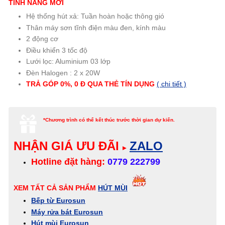
TÍNH NĂNG MỚI
Hệ thống hút xả: Tuần hoàn hoặc thông gió
Thân máy sơn tĩnh điện màu đen, kính màu
2 động cơ
Điều khiển 3 tốc độ
Lưới lọc: Aluminium 03 lớp
Đèn Halogen : 2 x 20W
TRẢ GÓP 0%, 0 Đ QUA THẺ TÍN DỤNG
( chi tiết )
*Chương trình có thể kết thúc trước thời gian dự kiến.
NHẬN GIÁ ƯU ĐÃI
ZALO
▸
Hotline đặt hàng:
0779 222799
XEM TẤT CẢ SẢN PHẨM
HÚT MÙI
Bếp từ Eurosun
Máy rửa bát Eurosun
Hút mùi Eurosun