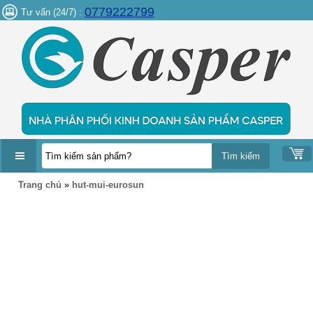
0779222799
Tư vấn (24/7) :
DANH
Trang chủ
»
hut-mui-eurosun
MỤC
SẢN
PHẨM