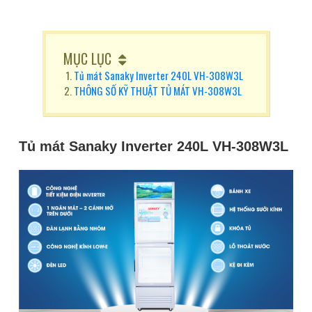
MỤC LỤC
Tủ mát Sanaky Inverter 240L VH-308W3L
THÔNG SỐ KỸ THUẬT TỦ MÁT VH-308W3L
Tủ mát Sanaky Inverter 240L VH-308W3L