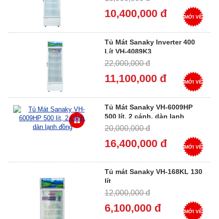
10,400,000 đ
MỚI VỀ
Tủ Mát Sanaky Inverter 400
Lít VH-4089K3
22,000,000 đ
11,100,000 đ
MỚI VỀ
Tủ Mát Sanaky VH-6009HP
500 lít, 2 cánh, dàn lạnh
đồng
20,000,000 đ
16,400,000 đ
MỚI VỀ
Tủ mát Sanaky VH-168KL 130
lít
12,000,000 đ
6,100,000 đ
MỚI VỀ