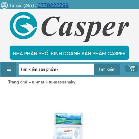
0779222799
Tư vấn (24/7) :
DANH
Trang chủ
»
tu-mat
»
tu-mat-sanaky
MỤC
SẢN
PHẨM