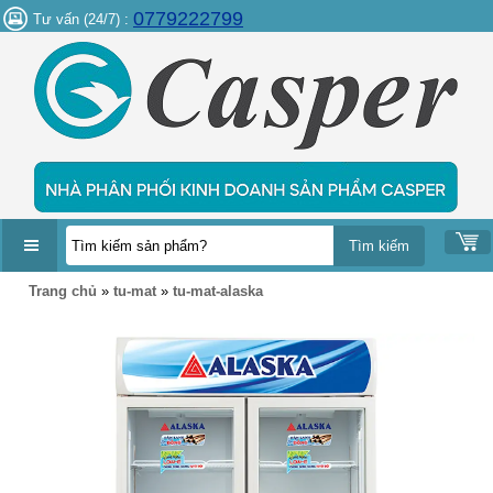
0779222799
Tư vấn (24/7) :
DANH
Trang chủ
»
tu-mat
»
tu-mat-alaska
MỤC
SẢN
PHẨM