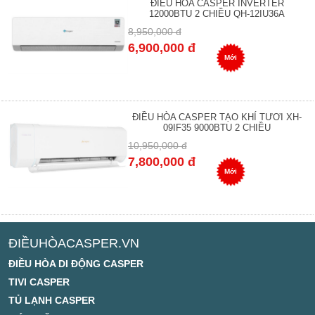
ĐIỀU HÒA CASPER INVERTER
12000BTU 2 CHIỀU QH-12IU36A
8,950,000 đ
6,900,000 đ
Mới
ĐIỀU HÒA CASPER TẠO KHÍ TƯƠI XH-
09IF35 9000BTU 2 CHIỀU
10,950,000 đ
7,800,000 đ
Mới
ĐIỀUHÒACASPER.VN
ĐIỀU HÒA DI ĐỘNG CASPER
TIVI CASPER
TỦ LẠNH CASPER