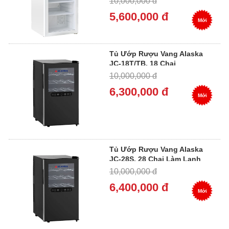
10,000,000 đ
5,600,000 đ
Mới
Tủ Ướp Rượu Vang Alaska
JC-18T/TB, 18 Chai
10,000,000 đ
6,300,000 đ
Mới
Tủ Ướp Rượu Vang Alaska
JC-28S, 28 Chai Làm Lạnh
Điện Tử
10,000,000 đ
6,400,000 đ
Mới