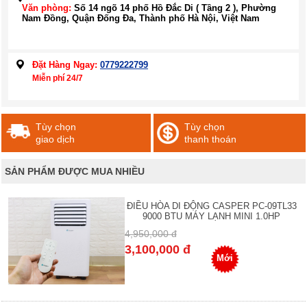
Văn phòng:
Số 14 ngõ 14 phố Hồ Đắc Di ( Tầng 2 ), Phường
Nam Đồng, Quận Đống Đa, Thành phố Hà Nội, Việt Nam
Đặt Hàng Ngay:
0779222799
Miễn phí 24/7
Tùy chọn
Tùy chọn
giao dịch
thanh thoán
SẢN PHẨM ĐƯỢC MUA NHIỀU
ĐIỀU HÒA DI ĐỘNG CASPER PC-09TL33
9000 BTU MÁY LẠNH MINI 1.0HP
4,950,000 đ
3,100,000 đ
Mới