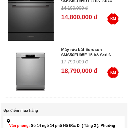
SMS58EU09BT, 8 bộ, nhập
Đức
14,190,000 đ
14,800,000 đ
KM
Máy rửa bát Eurosun
SMS56EU05E 15 bộ Seri 6,
nhập Đức
17,790,000 đ
18,790,000 đ
KM
Địa điểm mua hàng
Văn phòng:
Số 14 ngõ 14 phố Hồ Đắc Di ( Tầng 2 ), Phường