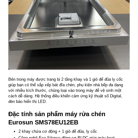
Bên trong máy được trang bị 2 tầng khay và 1 giỏ để đũa ly cốc
giúp bạn có thể sắp xếp bát đĩa chén, phụ kiện nhà bếp đa dạng
với nhiều kích thước, chủng loại vào trong máy để vệ sinh một
cách dễ dàng. Hệ thống điều khiển cảm ứng kỹ thuật số Digital,
đèn báo hiển thị LED.
Đặc tính sản phẩm máy rửa chén
Eurosun SMS78EU12EB
2 khay chứa cơ động + 1 giỏ để đũa, ly cốc
Công nghệ Eco Silence động cơ BLDC giúp máy hoạt