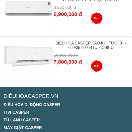
8,950,000 đ
6,900,000 đ
Mới
ĐIỀU HÒA CASPER TẠO KHÍ TƯƠI XH-
09IF35 9000BTU 2 CHIỀU
10,950,000 đ
7,800,000 đ
Mới
ĐIỀUHÒACASPER.VN
ĐIỀU HÒA DI ĐỘNG CASPER
TIVI CASPER
TỦ LẠNH CASPER
MÁY GIẶT CASPER