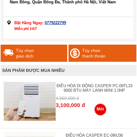
Nam Đồng, Quận Đống Đa, Thành phố Hà Nội, Việt Nam
Đặt Hàng Ngay:
0779222799
Miễn phí 24/7
Tùy chọn
Tùy chọn
giao dịch
thanh thoán
SẢN PHẨM ĐƯỢC MUA NHIỀU
ĐIỀU HÒA DI ĐỘNG CASPER PC-09TL33
9000 BTU MÁY LẠNH MINI 1.0HP
4,950,000 đ
3,100,000 đ
Mới
ĐIỀU HÒA CASPER EC-09IU36