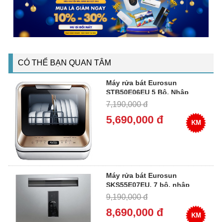
CÓ THỂ BẠN QUAN TÂM
Máy rửa bát Eurosun
STB50E06EU 5 Bộ, Nhập
Malaysia
7,190,000 đ
5,690,000 đ
KM
Máy rửa bát Eurosun
SKS55E07EU, 7 bộ, nhập
Malaysia
9,190,000 đ
8,690,000 đ
KM