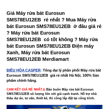
Giá Máy rửa bát Eurosun
SMS78EU12EB rẻ nhất ? Mua Máy rửa
bát Eurosun SMS78EU12EB ở đâu giá rẻ
? Máy rửa bát Eurosun
SMS78EU12EB có tốt không ? Máy rửa
bát Eurosun SMS78EU12EB Điện máy
Xanh, Máy rửa bát Eurosun
SMS78EU12EB Merdiamart
ĐIỀU HÒA CASPER
:
Tổng đại lý phân phối Máy rửa bát
Eurosun SMS78EU12EB giá rẻ nhất Hà Nội, 100% Sản
phẩm chính hãng.
CAM KẾT GIÁ RẺ NHẤT⚠️
Bán buôn Máy rửa bát Eurosun
SMS78EU12EB số lượng lớn với giá cạnh tranh. Hỗ trợ nhà
thầu dự án, tư vấn, thiết kế, thi công lắp đặt tại công trình.