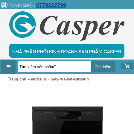
0779222799
Tư vấn (24/7) :
DANH
Trang chủ
»
eurosun
»
may-rua-bat-eurosun
MỤC
SẢN
PHẨM