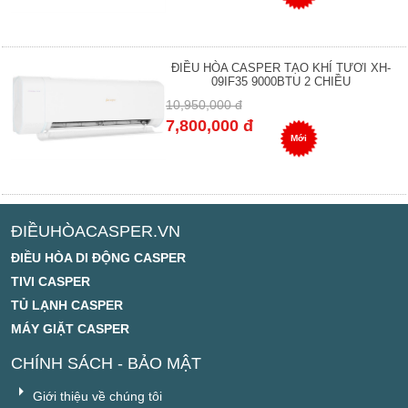
ĐIỀU HÒA CASPER TẠO KHÍ TƯƠI XH-
09IF35 9000BTU 2 CHIỀU
10,950,000 đ
7,800,000 đ
Mới
ĐIỀUHÒACASPER.VN
ĐIỀU HÒA DI ĐỘNG CASPER
TIVI CASPER
TỦ LẠNH CASPER
MÁY GIẶT CASPER
CHÍNH SÁCH - BẢO MẬT
Giới thiệu về chúng tôi