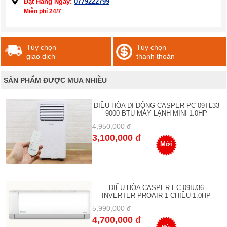
Đặt Hàng Ngay:
0779222799
Miễn phí 24/7
Tùy chọn
Tùy chọn
giao dịch
thanh thoán
SẢN PHẨM ĐƯỢC MUA NHIỀU
ĐIỀU HÒA DI ĐỘNG CASPER PC-09TL33
9000 BTU MÁY LẠNH MINI 1.0HP
4,950,000 đ
3,100,000 đ
Mới
ĐIỀU HÒA CASPER EC-09IU36
INVERTER PROAIR 1 CHIỀU 1.0HP
5,990,000 đ
4,700,000 đ
Mới