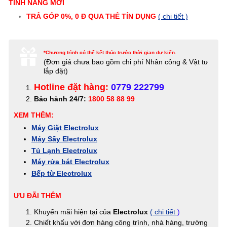
TÍNH NĂNG MỚI
TRẢ GÓP 0%, 0 Đ QUA THẺ TÍN DỤNG
( chi tiết )
*Chương trình có thể kết thúc trước thời gian dự kiến.
(Đơn giá c
hưa bao gồm chi phí Nhân công & Vật tư
lắp đặt)
Hotline đặt hàng:
0779 222799
Bảo hành 24/7:
1800 58 88 99
XEM THÊM:
Máy Giặt Electrolux
Máy Sấy Electrolux
Tủ Lạnh Electrolux
Máy rửa bát Electrolux
Bếp từ Electrolux
ƯU ĐÃI THÊM
Khuyến mãi hiện tại của
Electrolux
( chi tiết
)
Chiết khấu với đơn hàng công trình, nhà hàng, trường