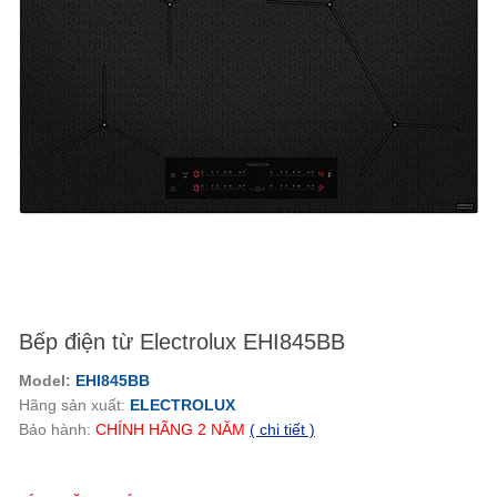
Bếp điện từ Electrolux EHI845BB
Model:
EHI845BB
Hãng sản xuất:
ELECTROLUX
Bảo hành:
CHÍNH HÃNG
2
NĂM
( chi tiết )