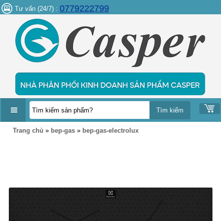
0779222799
Tư vấn (24/7) :
DANH
Trang chủ
»
bep-gas
»
bep-gas-electrolux
MỤC
SẢN
PHẨM