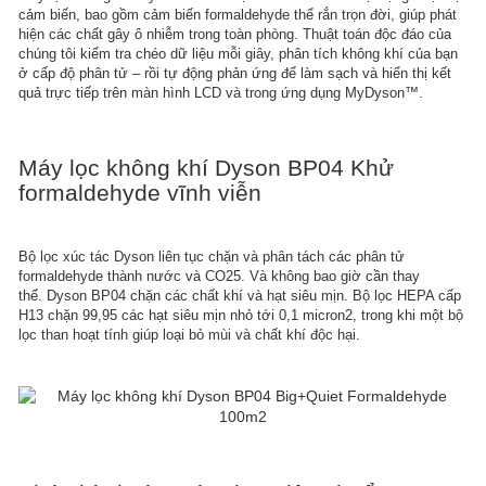
cảm biến, bao gồm cảm biến formaldehyde thể rắn trọn đời, giúp phát
hiện các chất gây ô nhiễm trong toàn phòng. Thuật toán độc đáo của
chúng tôi kiểm tra chéo dữ liệu mỗi giây, phân tích không khí của bạn
ở cấp độ phân tử – rồi tự động phản ứng để làm sạch và hiển thị kết
quả trực tiếp trên màn hình LCD và trong ứng dụng MyDyson™.
Máy lọc không khí Dyson BP04 Khử
formaldehyde vĩnh viễn
Bộ lọc xúc tác Dyson liên tục chặn và phân tách các phân tử
formaldehyde thành nước và CO25. Và không bao giờ cần thay
thế. Dyson BP04 chặn các chất khí và hạt siêu mịn. Bộ lọc HEPA cấp
H13 chặn 99,95 các hạt siêu mịn nhỏ tới 0,1 micron2, trong khi một bộ
lọc than hoạt tính giúp loại bỏ mùi và chất khí độc hại.