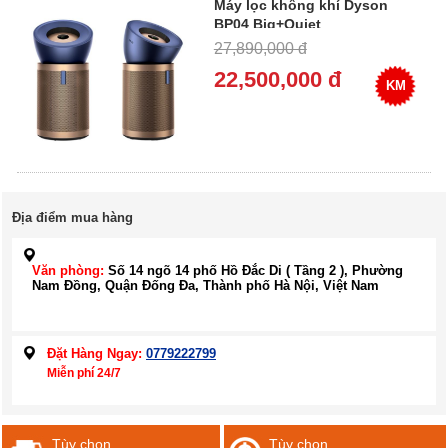
Máy lọc không khí Dyson
BP04 Big+Quiet
Formaldehyde 100m2
27,890,000 đ
22,500,000 đ
KM
Địa điểm mua hàng
Văn phòng:
Số 14 ngõ 14 phố Hồ Đắc Di ( Tầng 2 ), Phường
Nam Đồng, Quận Đống Đa, Thành phố Hà Nội, Việt Nam
Đặt Hàng Ngay:
0779222799
Miễn phí 24/7
Tùy chọn
Tùy chọn