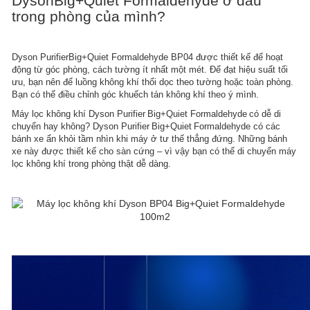
DysonBig+Quiet Formaldehyde ở đâu
trong phòng của mình?​
Dyson PurifierBig+Quiet Formaldehyde BP04 được thiết kế để hoạt
động từ góc phòng, cách tường ít nhất một mét. Để đạt hiệu suất tối
ưu, bạn nên để luồng không khí thổi dọc theo tường hoặc toàn phòng.
Bạn có thể điều chỉnh góc khuếch tán không khí theo ý mình.​
Máy lọc không khí Dyson Purifier Big+Quiet Formaldehyde có dễ di
chuyển hay không?​ Dyson Purifier Big+Quiet Formaldehyde có các
bánh xe ẩn khỏi tầm nhìn khi máy ở tư thế thẳng đứng. Những bánh
xe này được thiết kế cho sàn cứng – vì vậy bạn có thể di chuyển máy
lọc không khí trong phòng thật dễ dàng.