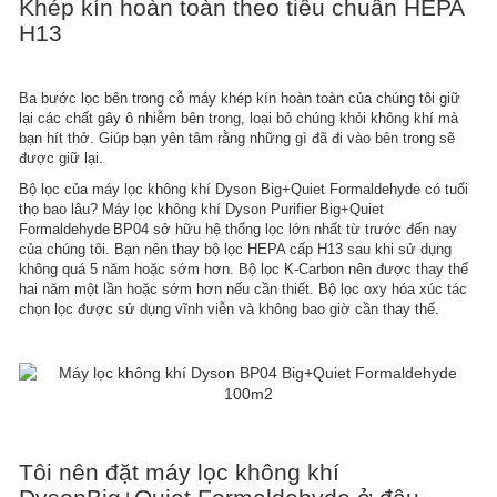
Khép kín hoàn toàn theo tiêu chuẩn HEPA
H13
Ba bước lọc bên trong cỗ máy khép kín hoàn toàn của chúng tôi giữ
lại các chất gây ô nhiễm bên trong, loại bỏ chúng khỏi không khí mà
bạn hít thở. Giúp bạn yên tâm rằng những gì đã đi vào bên trong sẽ
được giữ lại.
Bộ lọc của máy lọc không khí Dyson Big+Quiet Formaldehyde có tuổi
thọ bao lâu?​ Máy lọc không khí Dyson Purifier Big+Quiet
Formaldehyde BP04 sở hữu hệ thống lọc lớn nhất từ trước đến nay
của chúng tôi. Bạn nên thay bộ lọc HEPA cấp H13 sau khi sử dụng
không quá 5 năm hoặc sớm hơn. Bộ lọc K-Carbon nên được thay thế
hai năm một lần hoặc sớm hơn nếu cần thiết. Bộ lọc oxy hóa xúc tác
chọn lọc được sử dụng vĩnh viễn và không bao giờ cần thay thế.​
Tôi nên đặt máy lọc không khí