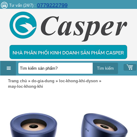
0779222799
Tư vấn (24/7) :
DANH
Trang chủ
»
do-gia-dung
»
loc-khong-khi-dyson
»
MỤC
may-loc-khong-khi
SẢN
PHẨM