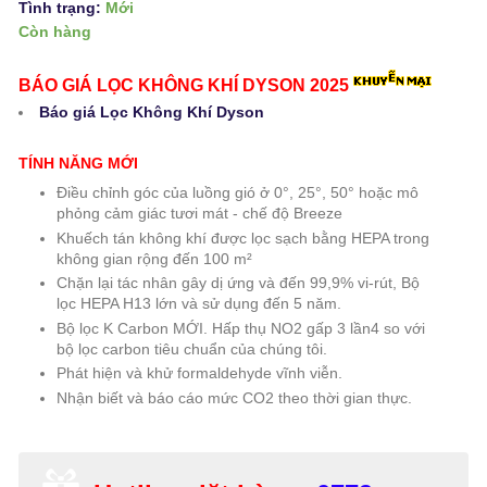
Tình trạng:
Mới
Còn hàng
BÁO GIÁ LỌC KHÔNG KHÍ DYSON 2025
Báo giá Lọc Không Khí Dyson
TÍNH NĂNG MỚI
Điều chỉnh góc của luồng gió ở 0°, 25°, 50° hoặc mô
phỏng cảm giác tươi mát - chế độ Breeze
Khuếch tán không khí được lọc sạch bằng HEPA trong
không gian rộng đến 100 m²
Chặn lại tác nhân gây dị ứng và đến 99,9% vi-rút, Bộ
lọc HEPA H13 lớn và sử dụng đến 5 năm.
Bộ lọc K Carbon MỚI. Hấp thụ NO2 gấp 3 lần4 so với
bộ lọc carbon tiêu chuẩn của chúng tôi.
Phát hiện và khử formaldehyde vĩnh viễn.
Nhận biết và báo cáo mức CO2 theo thời gian thực.