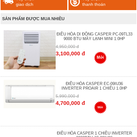
giao dịch
thanh thoán
SẢN PHẨM ĐƯỢC MUA NHIỀU
ĐIỀU HÒA DI ĐỘNG CASPER PC-09TL33
9000 BTU MÁY LẠNH MINI 1.0HP
4,950,000 đ
3,100,000 đ
Mới
ĐIỀU HÒA CASPER EC-09IU36
INVERTER PROAIR 1 CHIỀU 1.0HP
5,990,000 đ
4,700,000 đ
Mới
ĐIỀU HÒA CASPER 1 CHIỀU INVERTER