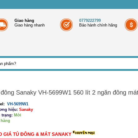
Giao hàng
0779222799
Giao hàng nhanh
Bảo hành chính hãng
 đông Sanaky VH-5699W1 560 lít 2 ngăn đông má
el:
VH-5699W1
ơng hiệu:
Sanaky
 trạng:
Mới
 hàng
O GIÁ TỦ ĐÔNG & MÁT SANAKY