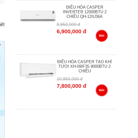
ĐIỀU HÒA CASPER
INVERTER 12000BTU 2
CHIỀU QH-12IU36A
iết
8,950,000 đ
6,900,000 đ
Mới
ĐIỀU HÒA CASPER TẠO KHÍ
TƯƠI XH-09IF35 9000BTU 2
CHIỀU
10,950,000 đ
7,800,000 đ
Mới