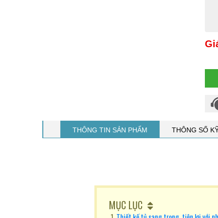
Gi
THÔNG TIN SẢN PHẨM
THÔNG SỐ K
MỤC LỤC
Thiết kế tủ sang trọng, tiện lợi với 