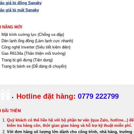
áo giá tủ đông Sanaky
áo giá
tủ mát Sanaky
H NĂNG MỚI
Mặt kính cường lực (Chống va đập)
Dàn lạnh ống đồng (Làm lạnh cực nhanh)
Công nghệ Inverter (Siêu tiết kiệm điện)
Gas R6134a (Thân thiện môi trường)
Trang bị giỏ đựng (Tiện dụng)
Trang bị bánh xe (Dễ dàng di chuyển)
Hotline đặt hàng:
0779 222799
 ĐÃI THÊM
Quý khách có thể
liên hệ với bộ phận tư vấn (qua Zalo, hotline...) để
kiểm tra hàng còn, thời gian giao hàng và hỗ trợ kỹ thuật miễn phí
.
Với đơn hàng số lượng lớn dành cho công trình, nhà hàng, trường