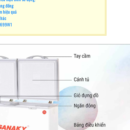
ằng đồng
m hiệu quả
khác
5699W1