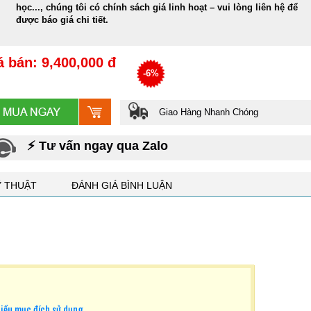
học..., chúng tôi có chính sách giá linh hoạt – vui lòng liên hệ để
được báo giá chi tiết.
á bán: 9,400,000 đ
-6%
Giao Hàng Nhanh Chóng
⚡ Tư vấn ngay qua Zalo
Ỹ THUẬT
ĐÁNH GIÁ BÌNH LUẬN
nhiều mục đích sử dụng.