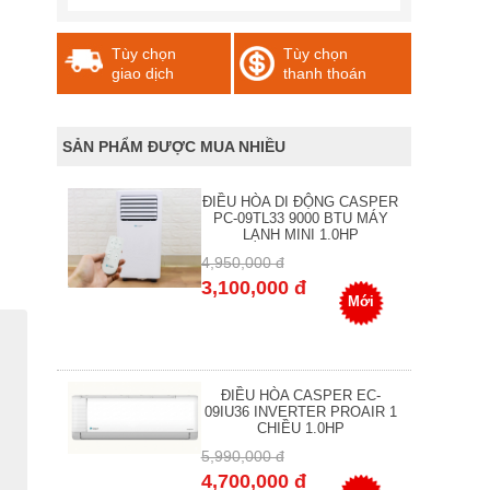
Tùy chọn
Tùy chọn
giao dịch
thanh thoán
SẢN PHẨM ĐƯỢC MUA NHIỀU
ĐIỀU HÒA DI ĐỘNG CASPER
PC-09TL33 9000 BTU MÁY
LẠNH MINI 1.0HP
4,950,000 đ
3,100,000 đ
Mới
ĐIỀU HÒA CASPER EC-
09IU36 INVERTER PROAIR 1
CHIỀU 1.0HP
5,990,000 đ
4,700,000 đ