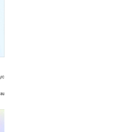
hực
rau