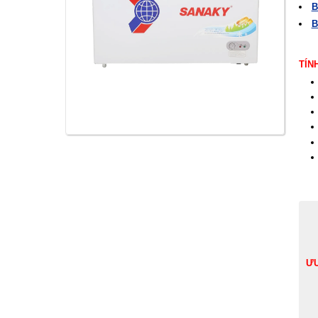
B
B
TÍN
ƯU