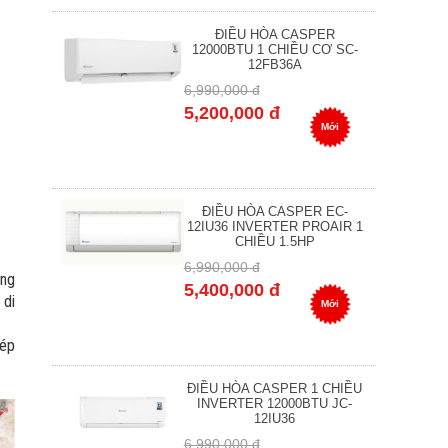
ĐIỀU HÒA CASPER
12000BTU 1 CHIỀU CƠ SC-
12FB36A
6,990,000 đ
5,200,000 đ
Mới
ĐIỀU HÒA CASPER EC-
12IU36 INVERTER PROAIR 1
CHIỀU 1.5HP
6,990,000 đ
àng
5,400,000 đ
 di
Mới
hép
ĐIỀU HÒA CASPER 1 CHIỀU
INVERTER 12000BTU JC-
12IU36
6,990,000 đ