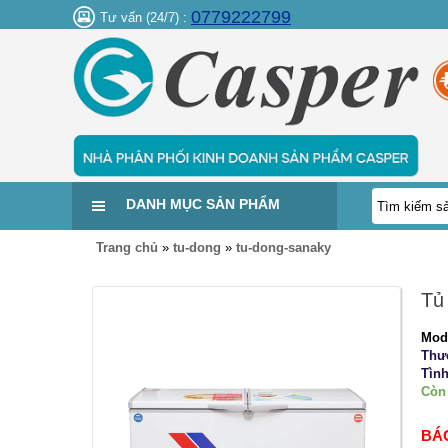
0779222799
Tư vấn (24/7) :
DANH MỤC SẢN PHẨM
Trang chủ
»
tu-dong
»
tu-dong-sanaky
Tủ
Mod
Thư
Tình
Còn
BÁ