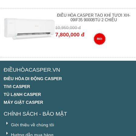
ĐIỀU HÒA CASPER TẠO KHÍ TƯƠI XH-
09IF35 9000BTU 2 CHIỀU
10,950,000 đ
7,800,000 đ
Mới
ĐIỀUHÒACASPER.VN
ĐIỀU HÒA DI ĐỘNG CASPER
TIVI CASPER
TỦ LẠNH CASPER
MÁY GIẶT CASPER
CHÍNH SÁCH - BẢO MẬT
Giới thiệu về chúng tôi
Hướng dẫn mua hàng