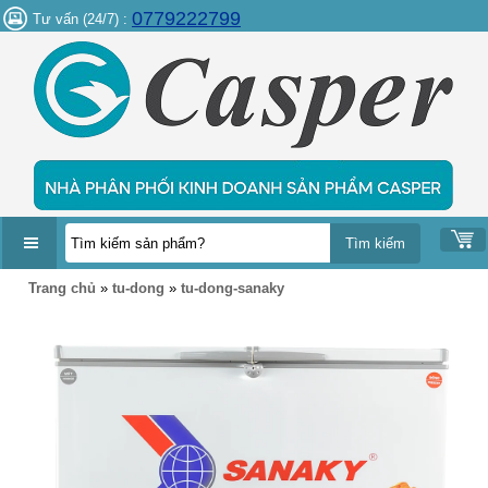
0779222799
Tư vấn (24/7) :
DANH
Trang chủ
»
tu-dong
»
tu-dong-sanaky
MỤC
SẢN
PHẨM