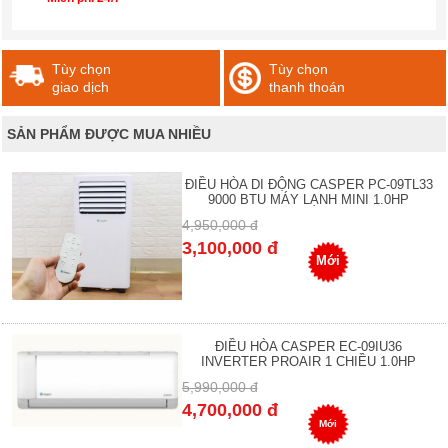
Tùy chọn
Tùy chọn
giao dịch
thanh thoán
SẢN PHẨM ĐƯỢC MUA NHIỀU
ĐIỀU HÒA DI ĐỘNG CASPER PC-09TL33
9000 BTU MÁY LẠNH MINI 1.0HP
4,950,000 đ
3,100,000 đ
Mới
ĐIỀU HÒA CASPER EC-09IU36
INVERTER PROAIR 1 CHIỀU 1.0HP
5,990,000 đ
4,700,000 đ
Mới