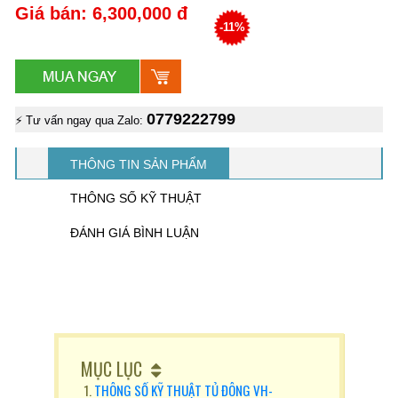
Giá bán: 6,300,000 đ
-11%
0779222799
⚡ Tư vấn ngay qua Zalo:
THÔNG TIN SẢN PHẨM
THÔNG SỐ KỸ THUẬT
ĐÁNH GIÁ BÌNH LUẬN
MỤC LỤC
THÔNG SỐ KỸ THUẬT TỦ ĐÔNG VH-