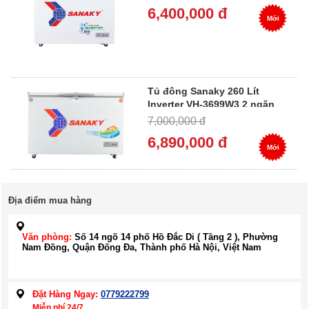
6,400,000 đ
Mới
Tủ đông Sanaky 260 Lít
Inverter VH-3699W3 2 ngăn
đông mát
7,000,000 đ
6,890,000 đ
Mới
Địa điểm mua hàng
Văn phòng:
Số 14 ngõ 14 phố Hồ Đắc Di ( Tầng 2 ), Phường
Nam Đồng, Quận Đống Đa, Thành phố Hà Nội, Việt Nam
Đặt Hàng Ngay:
0779222799
Miễn phí 24/7