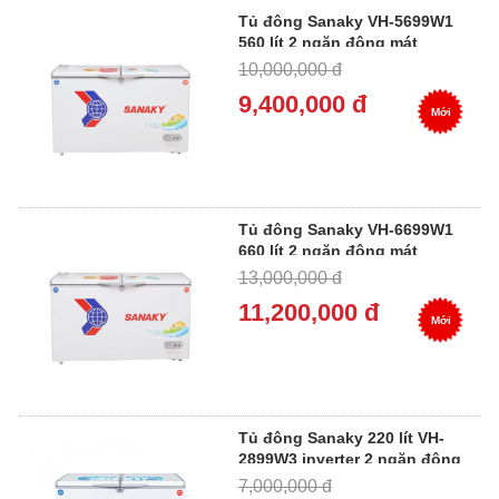
Tủ đông Sanaky VH-5699W1
560 lít 2 ngăn đông mát
10,000,000 đ
9,400,000 đ
Mới
Tủ đông Sanaky VH-6699W1
660 lít 2 ngăn đông mát
13,000,000 đ
11,200,000 đ
Mới
Tủ đông Sanaky 220 lít VH-
2899W3 inverter 2 ngăn đông
mát
7,000,000 đ